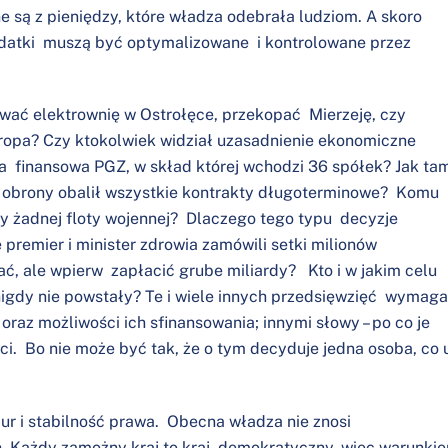
 są z pieniędzy, które władza odebrała ludziom. A skoro
ydatki muszą być optymalizowane i kontrolowane przez
ować elektrownię w Ostrołęce, przekopać Mierzeję, czy
opa? Czy ktokolwiek widział uzasadnienie ekonomiczne
ja finansowa PGZ, w skład której wchodzi 36 spółek? Jak ta
r obrony obalił wszystkie kontrakty długoterminowe? Komu
my żadnej floty wojennej? Dlaczego tego typu decyzje
 premier i minister zdrowia zamówili setki milionów
ać, ale wpierw zapłacić grube miliardy? Kto i w jakim celu
igdy nie powstały? Te i wiele innych przedsięwzięć wymag
raz możliwości ich sfinansowania; innymi słowy – po co je
aci. Bo nie może być tak, że o tym decyduje jedna osoba, co 
ur i stabilność prawa. Obecna władza nie znosi
ch. Każdy zamożny kraj to kraj demokratyczny, więc warunki