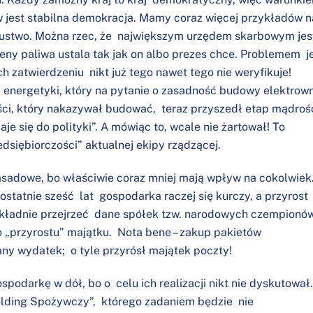
 jest stabilna demokracja. Mamy coraz więcej przykładów n
szustwo. Można rzec, że największym urzędem skarbowym jes
eny paliwa ustala tak jak on albo prezes chce. Problemem j
ch zatwierdzeniu nikt już tego nawet tego nie weryfikuje!
a energetyki, który na pytanie o zasadność budowy elektrown
ści, który nakazywał budować, teraz przyszedł etap mądrośc
aje się do polityki”. A mówiąc to, wcale nie żartował! To
dsiębiorczości” aktualnej ekipy rządzącej.
fasadowe, bo właściwie coraz mniej mają wpływ na cokolwiek
z ostatnie sześć lat gospodarka raczej się kurczy, a przyrost
okładnie przejrzeć dane spółek tzw. narodowych czempionów
„przyrostu” majątku. Nota bene – zakup pakietów
any wydatek; o tyle przyrósł majątek poczty!
podarkę w dół, bo o celu ich realizacji nikt nie dyskutował.
lding Spożywczy”, którego zadaniem będzie nie