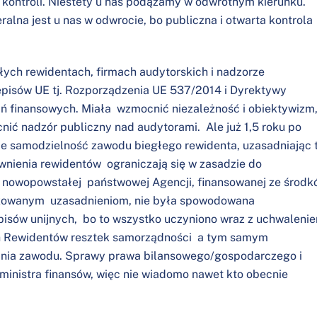
kontroli. Niestety u nas podążamy w odwrotnym kierunku.
ralna jest u nas w odwrocie, bo publiczna i otwarta kontrola
ych rewidentach, firmach audytorskich i nadzorze
episów UE tj. Rozporządzenia UE 537/2014 i Dyrektywy
finansowych. Miała wzmocnić niezależność i obiektywizm
ć nadzór publiczny nad audytorami. Ale już 1,5 roku po
ie samodzielność zawodu biegłego rewidenta, uzasadniając 
wnienia rewidentów ograniczają się w zasadzie do
z nowopowstałej państwowej Agencji, finansowanej ze środ
ikowanym uzasadnieniom, nie była spowodowana
episów unijnych, bo to wszystko uczyniono wraz z uchwaleni
ch Rewidentów resztek samorządności a tym samym
ania zawodu. Sprawy prawa bilansowego/gospodarczego i
ministra finansów, więc nie wiadomo nawet kto obecnie