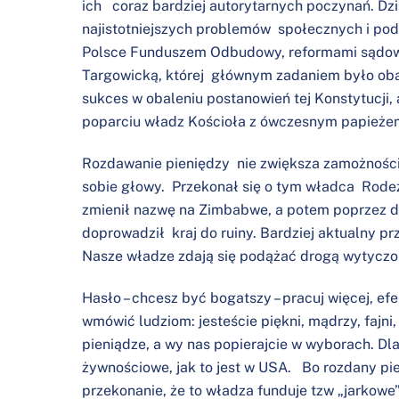
ich coraz bardziej autorytarnych poczynań. Dz
najistotniejszych problemów społecznych i pod
Polsce Funduszem Odbudowy, reformami sądowni
Targowicką, której głównym zadaniem było obal
sukces w obaleniu postanowień tej Konstytucji, 
poparciu władz Kościoła z ówczesnym papieżem
Rozdawanie pieniędzy nie zwiększa zamożności
sobie głowy. Przekonał się o tym władca Rodez
zmienił nazwę na Zimbabwe, a potem poprzez d
doprowadził kraj do ruiny. Bardziej aktualny 
Nasze władze zdają się podążać drogą wytyczo
Hasło – chcesz być bogatszy – pracuj więcej, ef
wmówić ludziom: jesteście piękni, mądrzy, fajni,
pieniądze, a wy nas popierajcie w wyborach. Dla
żywnościowe, jak to jest w USA. Bo rozdany pi
przekonanie, że to władza funduje tzw „jarkowe”