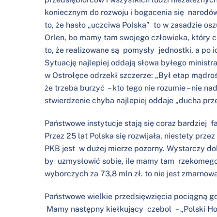
koniecznym do rozwoju i bogacenia się narodów
to, że hasło „uczciwa Polska” to w zasadzie o
Orlen, bo mamy tam swojego człowieka, który c
to, że realizowane są pomysły jednostki, a po i
Sytuację najlepiej oddają słowa byłego ministr
w Ostrołęce odrzekł szczerze: „Był etap mądro
że trzeba burzyć – kto tego nie rozumie – nie nad
stwierdzenie chyba najlepiej oddaje „ducha prze
Państwowe instytucje stają się coraz bardziej 
Przez 25 lat Polska się rozwijała, niestety prze
PKB jest w dużej mierze pozorny. Wystarczy d
by uzmysłowić sobie, ile mamy tam rzekomego 
wyborczych za 73,8 mln zł. to nie jest zmarnow
Państwowe wielkie przedsięwzięcia pociągną gos
Mamy następny kiełkujący czebol – „Polski Ho