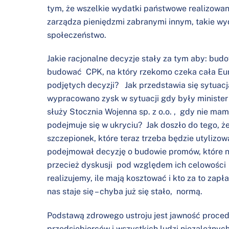
tym, że wszelkie wydatki państwowe realizowane
zarządza pieniędzmi zabranymi innym, takie w
społeczeństwo.
Jakie racjonalne decyzje stały za tym aby: bud
budować CPK, na który rzekomo czeka cała Eur
podjętych decyzji? Jak przedstawia się sytuac
wypracowano zysk w sytuacji gdy były ministe
służy Stocznia Wojenna sp. z o.o. , gdy nie ma
podejmuje się w ukryciu? Jak doszło do tego, że
szczepionek, które teraz trzeba będzie utylizow
podejmował decyzję o budowie promów, które n
przecież dyskusji pod względem ich celowości o
realizujemy, ile mają kosztować i kto za to zapł
nas staje się – chyba już się stało, normą.
Podstawą zdrowego ustroju jest jawność proced
przedsiębiorców i wszystkich ludzi niezależny