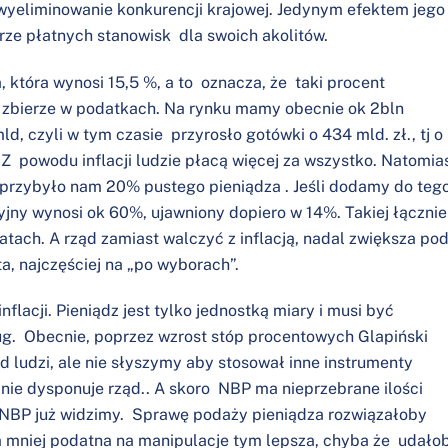
wyeliminowanie konkurencji krajowej. Jedynym efektem jego
rze płatnych stanowisk dla swoich akolitów.
, która wynosi 15,5 %, a to oznacza, że taki procent
o zbierze w podatkach. Na rynku mamy obecnie ok 2bln
d, czyli w tym czasie przyrosło gotówki o 434 mld. zł., tj o
Z powodu inflacji ludzie płacą więcej za wszystko. Natomia
t przybyło nam 20% pustego pieniądza . Jeśli dodamy do teg
cyjny wynosi ok 60%, ujawniony dopiero w 14%. Takiej łącznie
atach. A rząd zamiast walczyć z inflacją, nadal zwiększa po
, najczęściej na „po wyborach”.
nflacji. Pieniądz jest tylko jednostką miary i musi być
ug. Obecnie, poprzez wzrost stóp procentowych Glapiński
 od ludzi, ale nie słyszymy aby stosował inne instrumenty
nie dysponuje rząd.. A skoro NBP ma nieprzebrane ilości
a NBP już widzimy. Sprawę podaży pieniądza rozwiązałoby
m mniej podatna na manipulacje tym lepsza, chyba że udało