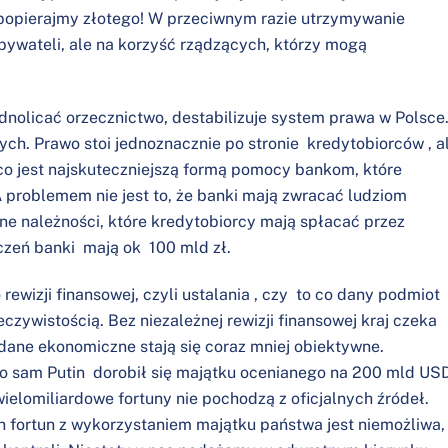
popierajmy złotego! W przeciwnym razie utrzymywanie
bywateli, ale na korzyść rządzących, którzy mogą
dnolicać orzecznictwo, destabilizuje system prawa w Polsce
ch. Prawo stoi jednoznacznie po stronie kredytobiorców , a
co jest najskuteczniejszą formą pomocy bankom, które
 problemem nie jest to, że banki mają zwracać ludziom
ne należności, które kredytobiorcy mają spłacać przez
czeń banki mają ok 100 mld zł.
rewizji finansowej, czyli ustalania , czy to co dany podmiot
zywistością. Bez niezależnej rewizji finansowej kraj czeka
dane ekonomiczne stają się coraz mniej obiektywne.
o sam Putin dorobił się majątku ocenianego na 200 mld US
wielomiliardowe fortuny nie pochodzą z oficjalnych źródeł.
 fortun z wykorzystaniem majątku państwa jest niemożliwa,