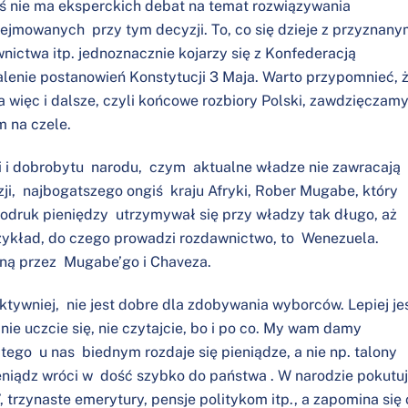
iś nie ma eksperckich debat na temat rozwiązywania
ejmowanych przy tym decyzji. To, co się dzieje z przyznan
ctwa itp. jednoznacznie kojarzy się z Konfederacją
enie postanowień Konstytucji 3 Maja. Warto przypomnieć, 
a więc i dalsze, czyli końcowe rozbiory Polski, zawdzięczam
 na czele.
 i dobrobytu narodu, czym aktualne władze nie zawracają
ji, najbogatszego ongiś kraju Afryki, Rober Mugabe, który
odruk pieniędzy utrzymywał się przy władzy tak długo, aż
przykład, do czego prowadzi rozdawnictwo, to Wenezuela.
ną przez Mugabe’go i Chaveza.
ektywniej, nie jest dobre dla zdobywania wyborców. Lepiej je
 nie uczcie się, nie czytajcie, bo i po co. My wam damy
tego u nas biednym rozdaje się pieniądze, a nie np. talony
eniądz wróci w dość szybko do państwa . W narodzie pokutu
, trzynaste emerytury, pensje politykom itp., a zapomina się 