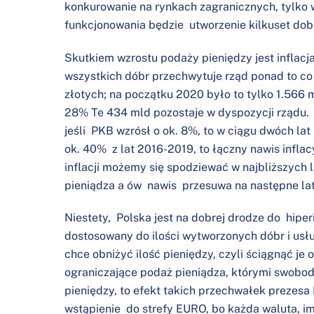
konkurowanie na rynkach zagranicznych, tylko 
funkcjonowania będzie utworzenie kilkuset dob
Skutkiem wzrostu podaży pieniędzy jest inflacja
wszystkich dóbr przechwytuje rząd ponad to c
złotych; na początku 2020 było to tylko 1.566 ml
28% Te 434 mld pozostaje w dyspozycji rządu. 
jeśli PKB wzrósł o ok. 8%, to w ciągu dwóch la
ok. 40% z lat 2016-2019, to łączny nawis infla
inflacji możemy się spodziewać w najbliższych l
pieniądza a ów nawis przesuwa na następne lata
Niestety, Polska jest na dobrej drodze do hiperi
dostosowany do ilości wytworzonych dóbr i usł
chce obniżyć ilość pieniędzy, czyli ściągnąć je
ograniczające podaż pieniądza, którymi swobod
pieniędzy, to efekt takich przechwałek prezes
wstąpienie do strefy EURO, bo każda waluta, i