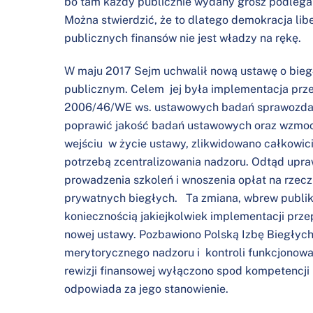
bo tam każdy publicznie wydany grosz podlega 
Można stwierdzić, że to dlatego demokracja libe
publicznych finansów nie jest władzy na rękę.
W maju 2017 Sejm uchwalił nową ustawę o biegł
publicznym. Celem jej była implementacja prz
2006/46/WE ws. ustawowych badań sprawozdań 
poprawić jakość badań ustawowych oraz wzmocni
wejściu w życie ustawy, zlikwidowano całkowic
potrzebą zcentralizowania nadzoru. Odtąd upra
prowadzenia szkoleń i wnoszenia opłat na rzec
prywatnych biegłych. Ta zmiana, wbrew publ
koniecznością jakiejkolwiek implementacji prz
nowej ustawy. Pozbawiono Polską Izbę Biegły
merytorycznego nadzoru i kontroli funkcjonow
rewizji finansowej wyłączono spod kompetencji 
odpowiada za jego stanowienie.