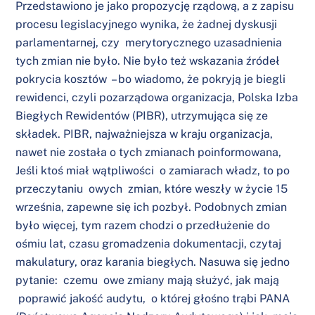
Przedstawiono je jako propozycję rządową, a z zapisu
procesu legislacyjnego wynika, że żadnej dyskusji
parlamentarnej, czy merytorycznego uzasadnienia
tych zmian nie było. Nie było też wskazania źródeł
pokrycia kosztów – bo wiadomo, że pokryją je biegli
rewidenci, czyli pozarządowa organizacja, Polska Izba
Biegłych Rewidentów (PIBR), utrzymująca się ze
składek. PIBR, najważniejsza w kraju organizacja,
nawet nie została o tych zmianach poinformowana,
Jeśli ktoś miał wątpliwości o zamiarach władz, to po
przeczytaniu owych zmian, które weszły w życie 15
września, zapewne się ich pozbył. Podobnych zmian
było więcej, tym razem chodzi o przedłużenie do
ośmiu lat, czasu gromadzenia dokumentacji, czytaj
makulatury, oraz karania biegłych. Nasuwa się jedno
pytanie: czemu owe zmiany mają służyć, jak mają
poprawić jakość audytu, o której głośno trąbi PANA