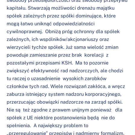
swobody przedsiębiorczości oraz swobody przepływu
kapitału. Stwarzają możliwości drenażu majątku
spółek zależnych przez spółki dominujące, które
mogą łatwo uniknąć odpowiedzialności
cywilnoprawnej. Obniżą próg ochronny dla spółek
zależnych, ich wspólników/akcjonariuszy oraz
wierzycieli tychże spółek. Już sama wielość zmian
powoduje zamieszanie przez brak korelacji z
pozostałymi przepisami KSH. Ma to pozornie
zwiększyć efektywność rad nadzorczych, ale chodzi
tu raczej o uzasadnienie wysokich zarobków
członków tych rad. Wiele rozwiązań zakłóca, a wręcz
zaburza istniejący system nadzoru korporacyjnego,
przerzucając obowiązki nadzorcze na zarząd spółki.
Nie są też zgodne z prawem unijnym ponieważ dla
spółek z UE niektóre postanowienia będą nie do
spełnienia. A największy problem to
„przeregulowanie” przepisów i nadmierny formalizm,