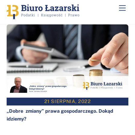
Skip
Men
to
content
21 SIERPNIA, 2022
„Dobre zmiany” prawa gospodarczego. Dokąd
idziemy?