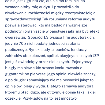
co nie jest z gruntu złe, ale nie ma tam nic, co
wzmacniałoby rolę audytu i prowadziło do
niwelowania rozbieżności między rzeczywistością a
sprawozdawczością! Tak rozumiana reforma audytu
pozwala sterować, kto ma badać najważniejsze
podmioty i organizacje w państwie i jaki ma być efekt
owej rewizji. Spośród 1,3 tysiąca firm audytorskich,
jedynie 70 z nich badały jednostki zaufania
publicznego. Rynek audytu banków, funduszy,
zakładów ubezpieczeń, spółek akcyjnych i innych JZP
jest już owładnięty przez nielicznych. Pojedynczy
biegły ma niewielkie szanse konkurowania z
gigantami: po pierwsze: jego opinia niewiele znaczy,
a po drugie: zamawiający nie ma pewności jakąż to
opinię ów biegły wyda. Dlatego zamawia audytora,
któremu płaci dużo, ale otrzymuje opinię taką, jakiej
oczekuje. Przykładów na to jest mnóstwo.