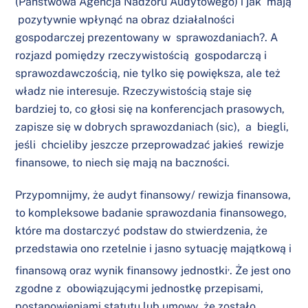
(Państwowa Agencja Nadzoru Audytowego) i jak mają
pozytywnie wpłynąć na obraz działalności
gospodarczej prezentowany w sprawozdaniach?. A
rozjazd pomiędzy rzeczywistością gospodarczą i
sprawozdawczością, nie tylko się powiększa, ale też
władz nie interesuje. Rzeczywistością staje się
bardziej to, co głosi się na konferencjach prasowych,
zapisze się w dobrych sprawozdaniach (sic), a biegli,
jeśli chcieliby jeszcze przeprowadzać jakieś rewizje
finansowe, to niech się mają na baczności.
Przypomnijmy, że audyt finansowy/ rewizja finansowa,
to kompleksowe badanie
sprawozdania finansowego
,
które ma dostarczyć podstaw do stwierdzenia, że
przedstawia ono rzetelnie i jasno sytuację majątkową i
,
finansową oraz wynik finansowy jednostki
. Że jest ono
zgodne z obowiązującymi jednostkę przepisami,
postanowieniami
statutu
lub umowy, że zostało