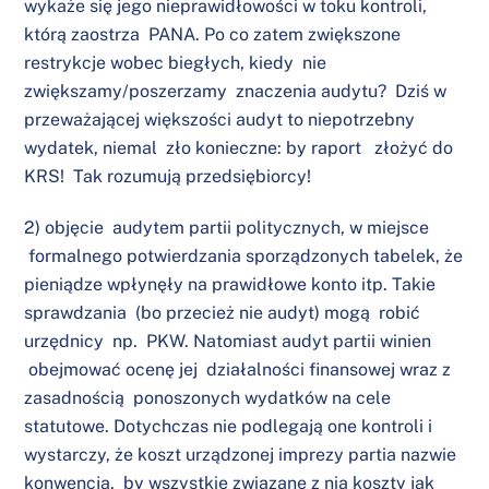
wykaże się jego nieprawidłowości w toku kontroli,
którą zaostrza PANA. Po co zatem zwiększone
restrykcje wobec biegłych, kiedy nie
zwiększamy/poszerzamy znaczenia audytu? Dziś w
przeważającej większości audyt to niepotrzebny
wydatek, niemal zło konieczne: by raport złożyć do
KRS! Tak rozumują przedsiębiorcy!
2) objęcie audytem partii politycznych, w miejsce
formalnego potwierdzania sporządzonych tabelek, że
pieniądze wpłynęły na prawidłowe konto itp. Takie
sprawdzania (bo przecież nie audyt) mogą robić
urzędnicy np. PKW. Natomiast audyt partii winien
obejmować ocenę jej działalności finansowej wraz z
zasadnością ponoszonych wydatków na cele
statutowe. Dotychczas nie podlegają one kontroli i
wystarczy, że koszt urządzonej imprezy partia nazwie
konwencją, by wszystkie związane z nią koszty jak