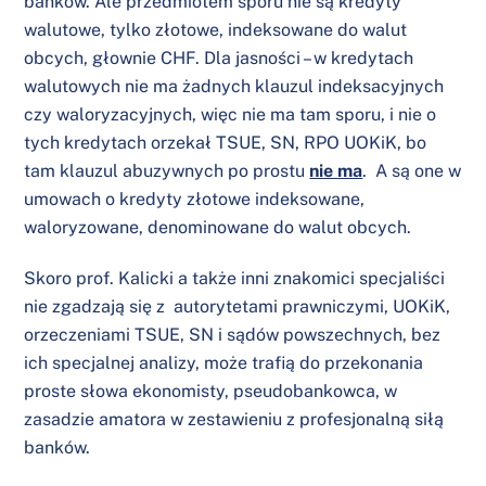
banków. Ale przedmiotem sporu nie są kredyty
walutowe, tylko złotowe, indeksowane do walut
obcych, głownie CHF. Dla jasności – w kredytach
walutowych nie ma żadnych klauzul indeksacyjnych
czy waloryzacyjnych, więc nie ma tam sporu, i nie o
tych kredytach orzekał TSUE, SN, RPO UOKiK, bo
tam klauzul abuzywnych po prostu
nie ma
. A są one w
umowach o kredyty złotowe indeksowane,
waloryzowane, denominowane do walut obcych.
Skoro prof. Kalicki a także inni znakomici specjaliści
nie zgadzają się z autorytetami prawniczymi, UOKiK,
orzeczeniami TSUE, SN i sądów powszechnych, bez
ich specjalnej analizy, może trafią do przekonania
proste słowa ekonomisty, pseudobankowca, w
zasadzie amatora w zestawieniu z profesjonalną siłą
banków.