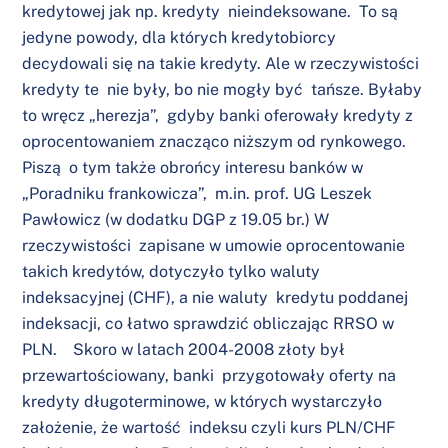
kredytowej jak np. kredyty nieindeksowane. To są
jedyne powody, dla których kredytobiorcy
decydowali się na takie kredyty. Ale w rzeczywistości
kredyty te nie były, bo nie mogły być tańsze. Byłaby
to wręcz „herezja”, gdyby banki oferowały kredyty z
oprocentowaniem znacząco niższym od rynkowego.
Piszą o tym także obrońcy interesu banków w
„Poradniku frankowicza”, m.in. prof. UG Leszek
Pawłowicz (w dodatku DGP z 19.05 br.) W
rzeczywistości zapisane w umowie oprocentowanie
takich kredytów, dotyczyło tylko waluty
indeksacyjnej (CHF), a nie waluty kredytu poddanej
indeksacji, co łatwo sprawdzić obliczając RRSO w
PLN. Skoro w latach 2004-2008 złoty był
przewartościowany, banki przygotowały oferty na
kredyty długoterminowe, w których wystarczyło
założenie, że wartość indeksu czyli kurs PLN/CHF