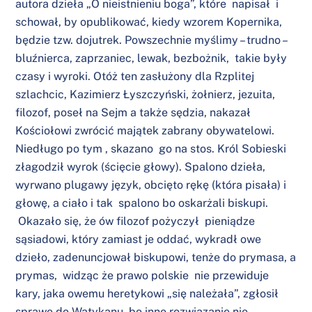
autora dzieła „O nieistnieniu boga”, które napisał i
schował, by opublikować, kiedy wzorem Kopernika,
będzie tzw. dojutrek. Powszechnie myślimy – trudno –
bluźnierca, zaprzaniec, lewak, bezbożnik, takie były
czasy i wyroki. Otóż ten zasłużony dla Rzplitej
szlachcic, Kazimierz Łyszczyński, żołnierz, jezuita,
filozof, poseł na Sejm a także sędzia, nakazał
Kościołowi zwrócić majątek zabrany obywatelowi.
Niedługo po tym , skazano go na stos. Król Sobieski
złagodził wyrok (ścięcie głowy). Spalono dzieła,
wyrwano plugawy język, obcięto rękę (która pisała) i
głowę, a ciało i tak spalono bo oskarżali biskupi.
Okazało się, że ów filozof pożyczył pieniądze
sąsiadowi, który zamiast je oddać, wykradł owe
dzieło, zadenuncjował biskupowi, tenże do prymasa, a
prymas, widząc że prawo polskie nie przewiduje
kary, jaka owemu heretykowi „się należała”, zgłosił
sprawę do Watykanu, bo inne rozwiązanie nie