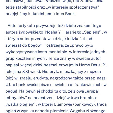
finansowej państwa. Słusznie więc, dla zapewnienia
tejże stabilności oraz „w interesie społeczeństwa”
przejęliśmy kilka dni temu Idea Bank.
Autor artykułu przywołuje też dzieło znakomitego
autora żydowskiego Noaha Y. Harariego „Sapiens” , w
którym autor przedstawia dzieje ludzkości „od
zwierząt do bogów” i ostrzega, że „prawo było
wykorzystywane instrumentalnie w interesie jednych
grup kosztem innych”. Tenże znany w świecie autor
napisał więcej dzieł bestsellerów (m.in.Homo Deus, 21
lekcji na XXI wiek). Historyk, mieszkający z mężem
(sic) w Izraelu, erudyta, nagrodzony także przez nasz
UJ, o bankowości pisze niewiele a o frankowiczach w
ogóle! Najpewniej chodzi tu o to, że z ową „grupą
lobbystów” na przestrzeni dziejów trwa brutalna
„walka o ogień” , w której Ulamowie (bankowcy), tracą
ogień w wyniku napadu plemienia Wagabu złożonego