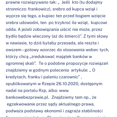
prawne rozwiązywano tak: „ Jeśli kto (tu dodajmy
stronniczo: frankowicz), srebro od kupca wziął i
wyprze się tego, a kupiec ten przed bogiem wzięcie
srebra udowodni, ten po trzykroć ile wziął, kupcowi
odda. A jeżeli zobowiązania uiścić nie może, przez
bydło będzie wleczony (aż do śmierci)”. Z tymi słowy
w nawiasie, to dziś byłaby przesada, ale reszta i
owszem – gotowy wzorzec do stosowania wobec tych,
którzy chcą „zredukować majątek banków w
ogromnej skali”. Te o podobne propozycje rozwiązań
znajdziemy w godnym polecenia artykule: „ O
kredytach, franku i paleniu czarownic” ,
opublikowanym w Rzepie 26.10.2020, dostępnym
nadal na portalu Rzp, albo: www.
bankowebezprawie.pl. Znajdziemy tam np., że
egzekwowanie przez sądy aktualnego prawa,
podważa podstawy ekonomii i zagraża stabilności