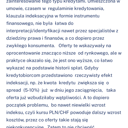
zainteresowanie tego typu kredytami. Umieszczona w
umowie, czasem w regulaminie kredytowania,
klauzula indeksacyjna w formie instrumentu
finansowego, nie była łatwa do
interpretacji/identyfikacji nawet przez specjalistów z
dziedziny prawa i finansów, a co dopiero przez
zwykłego konsumenta. Oferty te wskazywały na
oprocentowanie znacząco niższe od rynkowego, ale w
praktyce okazało się, że jest ono wyższe, co łatwo
wykazać na podstawie historii spłat. Gdyby
kredytobiorcom przedstawiono rzeczywisty efekt
indeksacji, np. że kwota kredytu zwiększa się o
spread (5-10%) już w dniu jego zaciągnięcia, taka
oferta już wzbudziłaby wątpliwości. A to dopiero
początek problemu, bo nawet niewielki wzrost
indeksu, czyli kursu PLN/CHF powoduje dalszy wzrost
kosztów, przez co oferty takie stają się
niekonkurencyjne. Zatem to nie chciwość