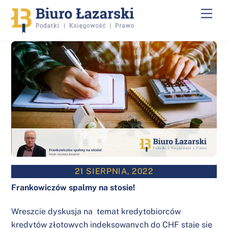
Skip
Men
to
content
21 SIERPNIA, 2022
Frankowiczów spalmy na stosie!
Wreszcie dyskusja na temat kredytobiorców
kredytów złotowych indeksowanych do CHF staje się