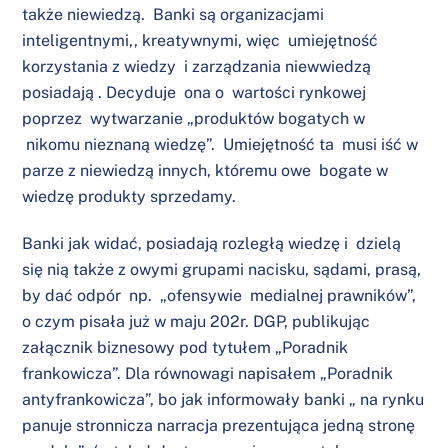
także niewiedzą. Banki są organizacjami
inteligentnymi,, kreatywnymi, więc umiejętność
korzystania z wiedzy i zarządzania niewwiedzą
posiadają . Decyduje ona o wartości rynkowej
poprzez wytwarzanie „produktów bogatych w
nikomu nieznaną wiedzę”. Umiejętność ta musi iść w
parze z niewiedzą innych, któremu owe bogate w
wiedzę produkty sprzedamy.
Banki jak widać, posiadają rozległą wiedzę i dzielą
się nią także z owymi grupami nacisku, sądami, prasą,
by dać odpór np. „ofensywie medialnej prawników”,
o czym pisała już w maju 202r. DGP, publikując
załącznik biznesowy pod tytułem „Poradnik
frankowicza”. Dla równowagi napisałem „Poradnik
antyfrankowicza”, bo jak informowały banki „ na rynku
panuje stronnicza narracja prezentująca jedną stronę