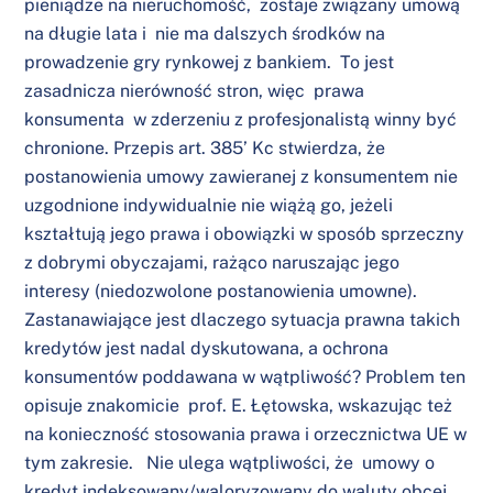
pieniądze na nieruchomość, zostaje związany umową
na długie lata i nie ma dalszych środków na
prowadzenie gry rynkowej z bankiem. To jest
zasadnicza nierówność stron, więc prawa
konsumenta w zderzeniu z profesjonalistą winny być
chronione. Przepis art. 385’ Kc stwierdza, że
postanowienia umowy zawieranej z konsumentem nie
uzgodnione indywidualnie nie wiążą go, jeżeli
kształtują jego prawa i obowiązki w sposób sprzeczny
z dobrymi obyczajami, rażąco naruszając jego
interesy (niedozwolone postanowienia umowne).
Zastanawiające jest dlaczego sytuacja prawna takich
kredytów jest nadal dyskutowana, a ochrona
konsumentów poddawana w wątpliwość? Problem ten
opisuje znakomicie prof. E. Łętowska, wskazując też
na konieczność stosowania prawa i orzecznictwa UE w
tym zakresie. Nie ulega wątpliwości, że umowy o
kredyt indeksowany/waloryzowany do waluty obcej