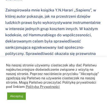
Zainspirowała mnie książka Y.N.Harari „Sapiens”, w
której autor pokazuje, jak na przestrzeni dziejów
ludzkich prawo było wykorzystywane instrumentalnie
w interesie jednych grup kosztem innych. W każdym
kodeksie, od Hammurabiego do współczesności,
deklarowanym celem była sprawiedliwość
sankcjonująca egzekwowany ład społeczno-
polityczny. Sprawiedliwość okazała się przewrotna
prowadząc do sytuacji, gdy ktoś inny wpływa na
Na naszej stronie używamy ciasteczek aby dać Państwu
zdarzenia ekonomiczne (np. zmiany kursu walutowego
najskuteczniejsze doświadczenie związane z wizytą na
to element polityki rządów i banków centralnych), ale
naszej stronie. Poprzez naciśniecie przycisku "Akceptuję"
zgadzają się Państwo na używanie ciasteczek na naszej
odpowiedzialnych szuka się gdzie indziej (np. w
stronie. Mogą Państwo przeczytać Politykę prywatności
bankach). Nie ma różnicy między pożyczkobiorcami
pod linkiem
Polityka Prywatności
walutowymi i złotowymi, ale asymetria w interpretacji
Akceptuj
prawa powoduje, że jedni odnoszą wysokie korzyści z
orzeczeń sądów (w mojej opinii wydanych z