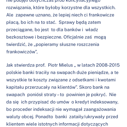
nie podjęli dotychczas prób koncyliacyjnego
rozwiązania, które byłoby korzystne dla wszystkich.
Ale zapewne uznano, że lepiej niech ci frankowicze
płacą, bo ich na to stać. Sprawy będą zatem
przeciągane, bo jest to dla banków i władz
bezkosztowe i bezpieczne. Oficjalnie zaś mogą
twierdzić, że „popieramy słuszne roszczenia
frankowiczów”,
Jak stwierdza prof. Piotr Mielus „ w latach 2008-2015
polskie banki traciły na swapach duże pieniądze, a te
wszystkie te koszty związane z odsetkami i kwotami
kapitału przerzucały na klientów”. Skoro bank na
swapach poniósł straty – to powinien je pokryć. Nie
da się ich przypisać do umów o kredyt indeksowany,
bo proceder indeksacji nie wymagał zaangażowania
waluty obcej. Ponadto banki zataiły/ukrywały przed
klientem wiele istotnych informacji dotyczących