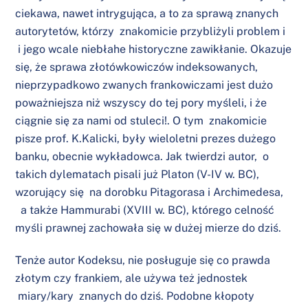
ciekawa, nawet intrygująca, a to za sprawą znanych
autorytetów, którzy znakomicie przybliżyli problem i
i jego wcale niebłahe historyczne zawikłanie. Okazuje
się, że sprawa złotówkowiczów indeksowanych,
nieprzypadkowo zwanych frankowiczami jest dużo
poważniejsza niż wszyscy do tej pory myśleli, i że
ciągnie się za nami od stuleci!. O tym znakomicie
pisze prof. K.Kalicki, były wieloletni prezes dużego
banku, obecnie wykładowca. Jak twierdzi autor, o
takich dylematach pisali już Platon (V-IV w. BC),
wzorujący się na dorobku Pitagorasa i Archimedesa,
a także Hammurabi (XVIII w. BC), którego celność
myśli prawnej zachowała się w dużej mierze do dziś.
Tenże autor Kodeksu, nie posługuje się co prawda
złotym czy frankiem, ale używa też jednostek
miary/kary znanych do dziś. Podobne kłopoty