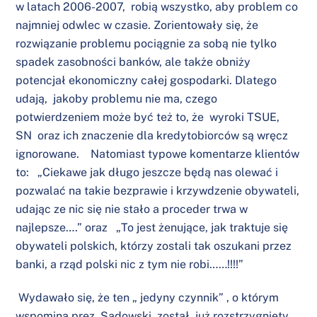
w latach 2006-2007, robią wszystko, aby problem co
najmniej odwlec w czasie. Zorientowały się, że
rozwiązanie problemu pociągnie za sobą nie tylko
spadek zasobności banków, ale także obniży
potencjał ekonomiczny całej gospodarki. Dlatego
udają, jakoby problemu nie ma, czego
potwierdzeniem może być też to, że wyroki TSUE,
SN oraz ich znaczenie dla kredytobiorców są wręcz
ignorowane. Natomiast typowe komentarze klientów
to: „Ciekawe jak długo jeszcze będą nas olewać i
pozwalać na takie bezprawie i krzywdzenie obywateli,
udając ze nic się nie stało a proceder trwa w
najlepsze….” oraz „To jest żenujące, jak traktuje się
obywateli polskich, którzy zostali tak oszukani przez
banki, a rząd polski nic z tym nie robi……!!!!”
Wydawało się, że ten „ jedyny czynnik” , o którym
wspomina prez. Sadowski, został już rozstrzygnięty,