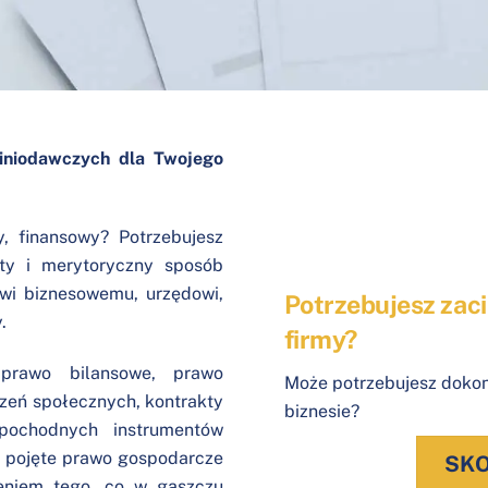
piniodawczych dla Twojego
, finansowy? Potrzebujesz
ty i merytoryczny sposób
owi biznesowemu, urzędowi,
Potrzebujesz zaci
y.
firmy?
 prawo bilansowe, prawo
Może potrzebujesz dokon
eń społecznych, kontrakty
biznesie?
ochodnych instrumentów
o pojęte prawo gospodarcze
SKO
ieniem tego, co w gąszczu