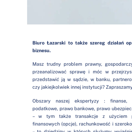
Biuro Łazarski to także szereg działań o
biznesu.
Masz trudny problem prawny, gospodarczy
przeanalizować sprawę i móc w przejrzys
przedstawić ją w sądzie, w banku, partner
czy jakiejkolwiek innej instytucji? Zapraszam
Obszary naszej ekspertyzy : finanse,
podatkowe, prawo bankowe, prawo ubezpiecz
– w tym także transakcje z użyciem p
finansowych (opcje), rachunkowość i szerok
– to dziedziny w których służymy wyjaśn