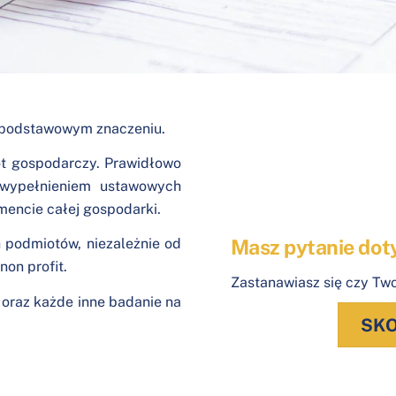
o podstawowym znaczeniu.
rót gospodarczy. Prawidłowo
 wypełnieniem ustawowych
mencie całej gospodarki.
Masz pytanie dot
podmiotów, niezależnie od
non profit.
Zastanawiasz się czy Tw
raz każde inne badanie na
SKO
.