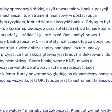
zapisy sprzedaży krótkiej, czyli utworzenie w banku pozycji
ś mechanizm to instrument finansowy w postaci opcji
 całym ryzykiem, które działa na korzyść banku. Gdyby to był
F po kursie sprzedaży, a przy spłatach rat, po kursie kupna
rzedaży „krótkiej” i jej rozliczeń. Bank nabył prawo i
tóry bank zapisał w CHF. Spłaty rozliczają dług za opcję, bo
 kontraktu, więc dalsze zapisy nadające kształt umowy
przyjąć, że transakcją główną jest kredyt indeksowany do
yłby niemożliwy. Skoro banki, wraz z KNF, mówią o
ozycje walutowe utworzyli i chcą je rozliczyć. Lecz
 klienta. Kursy odwrotne wyglądają na ekonomiczny nonsen
coną, wszystko jest OK, tyle, że jest to instrument finansow
 do waluty ” mogłaby się zakończyć. Klient otrzymał kredy