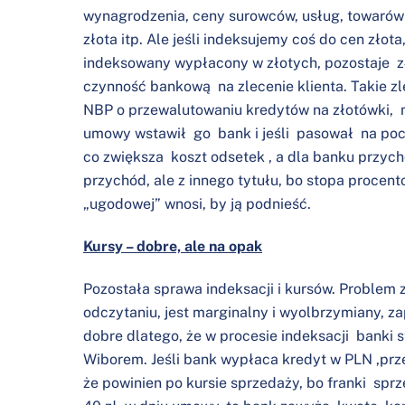
wynagrodzenia, ceny surowców, usług, towarów o
złota itp. Ale jeśli indeksujemy coś do cen złota
indeksowany wypłacony w złotych, pozostaje z
czynność bankową na zlecenie klienta. Takie zle
NBP o przewalutowaniu kredytów na złotówki, m
umowy wstawił go bank i jeśli pasował na pocz
co zwiększa koszt odsetek , a dla banku przych
przychód, ale z innego tytułu, bo stopa procen
„ugodowej” wnosi, by ją podnieść.
Kursy – dobre, ale na opak
Pozostała sprawa indeksacji i kursów. Problem 
odczytaniu, jest marginalny i wyolbrzymiany, za
dobre dlatego, że w procesie indeksacji banki s
Wiborem. Jeśli bank wypłaca kredyt w PLN ,przel
że powinien po kursie sprzedaży, bo franki sprz