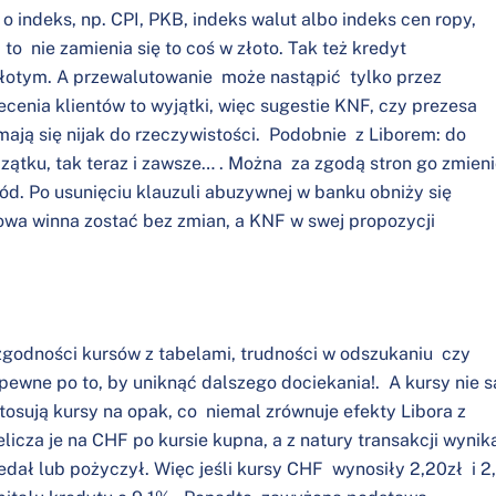
 indeks, np. CPI, PKB, indeks walut albo indeks cen ropy,
, to nie zamienia się to coś w złoto. Tak też kredyt
łotym. A przewalutowanie może nastąpić tylko przez
cenia klientów to wyjątki, więc sugestie KNF, czy prezesa
ają się nijak do rzeczywistości. Podobnie z Liborem: do
ątku, tak teraz i zawsze… . Można za zgodą stron go zmieni
ód. Po usunięciu klauzuli abuzywnej w banku obniży się
towa winna zostać bez zmian, a KNF w swej propozycji
zgodności kursów z tabelami, trudności w odszukaniu czy
pewne po to, by uniknąć dalszego dociekania!. A kursy nie s
tosują kursy na opak, co niemal zrównuje efekty Libora z
icza je na CHF po kursie kupna, a z natury transakcji wynik
edał lub pożyczył. Więc jeśli kursy CHF wynosiły 2,20zł i 2,