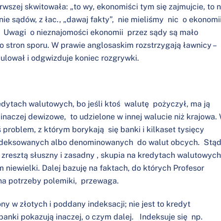
szej skwitowała: „to wy, ekonomiści tym się zajmujcie, to n
nie sądów, z łac., „dawaj fakty”, nie mieliśmy nic o ekonomi
e. Uwagi o nieznajomości ekonomii przez sądy są mało
 stron sporu. W prawie anglosaskim rozstrzygają ławnicy –
 faulował i odgwizduje koniec rozgrywki.
edytach walutowych, bo jeśli ktoś walutę pożyczył, ma ją
naczej dewizowe, to udzielone w innej walucie niż krajowa.
ś problem, z którym borykają się banki i kilkaset tysięcy
indeksowanych albo denominowanych do walut obcych. Stą
zresztą słuszny i zasadny , skupia na kredytach walutowych
m niewielki. Dalej bazuję na faktach, do których Profesor
na potrzeby polemiki, przewaga.
y w złotych i poddany indeksacji; nie jest to kredyt
i banki pokazują inaczej, o czym dalej. Indeksuje się np.