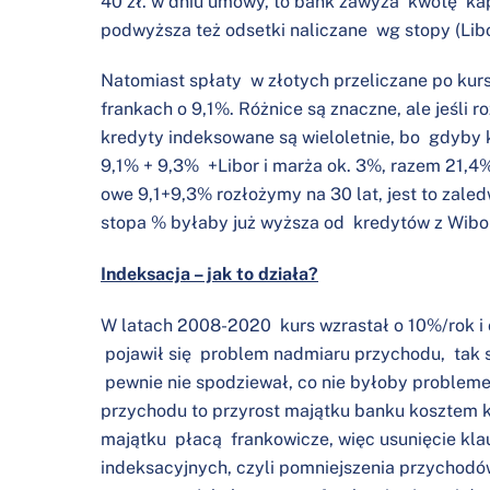
40 zł. w dniu umowy, to bank zawyża kwotę ka
podwyższa też odsetki naliczane wg stopy (Lib
Natomiast spłaty w złotych przeliczane po kurs
frankach o 9,1%. Różnice są znaczne, ale jeśli ro
kredyty indeksowane są wieloletnie, bo gdyby k
9,1% + 9,3% +Libor i marża ok. 3%, razem 21,4%/
owe 9,1+9,3% rozłożymy na 30 lat, jest to zale
stopa % byłaby już wyższa od kredytów z Wibo
Indeksacja – jak to działa?
W latach 2008-2020 kurs wzrastał o 10%/rok i o
pojawił się problem nadmiaru przychodu, tak s
pewnie nie spodziewał, co nie byłoby probleme
przychodu to przyrost majątku banku kosztem kli
majątku płacą frankowicze, więc usunięcie kla
indeksacyjnych, czyli pomniejszenia przychodó