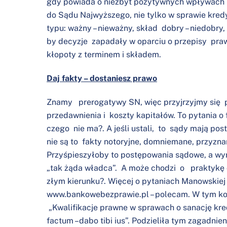
gdy powiada o niezbyt pozytywnych wpływach p
do Sądu Najwyższego, nie tylko w sprawie kred
typu: ważny – nieważny, skład dobry – niedobry,
by decyzje zapadały w oparciu o przepisy prawa
kłopoty z terminem i składem.
Daj fakty – dostaniesz prawo
Znamy prerogatywy SN, więc przyjrzyjmy się p
przedawnienia i koszty kapitałów. To pytania o
czego nie ma?. A jeśli ustali, to sądy mają 
nie są to fakty notoryjne, domniemane, przyznane, 
Przyśpieszyłoby to postępowania sądowe, a wyro
„tak żąda władca”. A może chodzi o praktykę 
złym kierunku?. Więcej o pytaniach Manowskiej
www.bankowebezprawie.pl
– polecam. W tym kon
„Kwalifikacje prawne w sprawach o sanację kred
factum –dabo tibi ius”. Podzieliła tym zagadnien