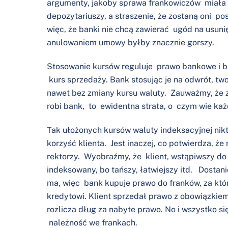
argumenty, jakoby sprawa frankowiczów miała
depozytariuszy, a straszenie, że zostaną oni pos
więc, że banki nie chcą zawierać ugód na usuni
anulowaniem umowy byłby znacznie gorszy.
Stosowanie kursów reguluje prawo bankowe i bi
kurs sprzedaży. Bank stosując je na odwrót, tw
nawet bez zmiany kursu waluty. Zauważmy, że z
robi bank, to ewidentna strata, o czym wie każ
Tak ułożonych kursów waluty indeksacyjnej nikt
korzyść klienta. Jest inaczej, co potwierdza, że
rektorzy. Wyobraźmy, że klient, wstąpiwszy do
indeksowany, bo tańszy, łatwiejszy itd. Dostani
ma, więc bank kupuje prawo do franków, za któr
kredytowi. Klient sprzedał prawo z obowiązkie
rozlicza dług za nabyte prawo. No i wszystko si
należność we frankach.