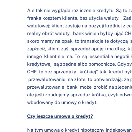
Ale tak nie wygląda rozliczenie kredytu. Są to 
franka kosztem klienta, bez użycia waluty. Za
walutowej; klient zostaje na pozycji krótkiej z
realny obrót waluty, bank winien byłby ująć CH
skoro mamy na opak, to transakcje te dotyczą sp
zapłacił, klient zaś sprzedał opcję i ma dług, k
innego klient nie ma. To są essentialia negotii
kredytowej są zbędne albo pomocnicze. Gdyby 
CHF, to bez sprzedaży „krótkiej” taki kredyt b
przewalutowaniu na złote, to potwierdzają, że p
przewalutowanie bank może zrobić na zlecenie
ale jeśli zbudujemy sprzedaż krótką, czyli odwró
wbudowany do umowy o kredyt.
Czy jeszcze umowa o kredyt?
Na tym umowa o kredyt hipoteczny indeksowany