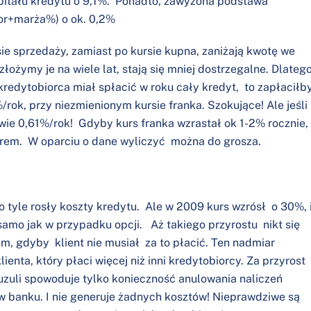
pitału kredytu o 9,1%. Ponadto, zawyżona podstawa
or+marża%) o ok. 0,2%
ie sprzedaży, zamiast po kursie kupna, zaniżają kwotę we
złożymy je na wiele lat, stają się mniej dostrzegalne. Dlateg
redytobiorca miał spłacić w roku cały kredyt, to zapłaciłb
rok, przy niezmienionym kursie franka. Szokujące! Ale jeśli
dwie 0,61%/rok! Gdyby kurs franka wzrastał ok 1-2% rocznie,
rem. W oparciu o dane wyliczyć można do grosza.
 tyle rosły koszty kredytu. Ale w 2009 kurs wzrósł o 30%, 
amo jak w przypadku opcji. Aż takiego przyrostu nikt się
m, gdyby klient nie musiał za to płacić. Ten nadmiar
enta, który płaci więcej niż inni kredytobiorcy. Za przyrost
uzuli spowoduje tylko konieczność anulowania naliczeń
w banku. I nie generuje żadnych kosztów! Nieprawdziwe są