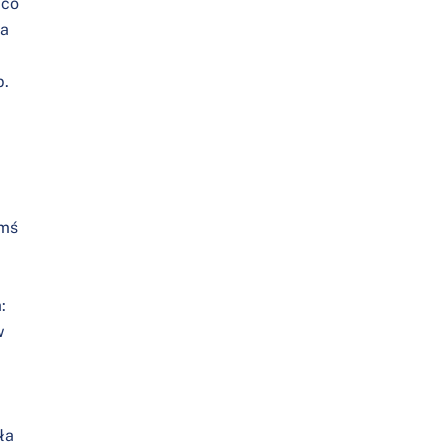
 co
ia
p.
ymś
:
w
ła