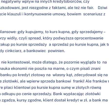
 negatywny wpływ na innych kredytobiorców, czy
zkodowani, jest niezgodne z faktami, ale też nie fair. Dziwi
ęcie klauzuli i kontynuowanie umowy, bowiem scenariusz z
lansowe: gdy kupujemy, to kurs kupna, gdy sprzedajemy –
orzy widły, czyli spread, który podwyższa oprocentowanie
akup po kursie sprzedaży a sprzedaż po kursie kupna, jak t
dy cinkciarz, a bankowiec powinien.
 nie kontestował, może dlatego, że pozornie wygląda to na
 nauka ekonomii nie poszła na marne, o czym pisali znani
 banku po kredyt złotowy na własny kąt, zdecydował się na
e złotówki, ale wpierw sprzeda bankowi franki! Ale franków 
e płaci klientowi po kursie kupna sumę w złotych równą
m odkupu po cenie sprzedaży. Bank wypłacając złotówki
ę zgadza, kursy zgodne, klient dostał kredyt w zł. a bank ma