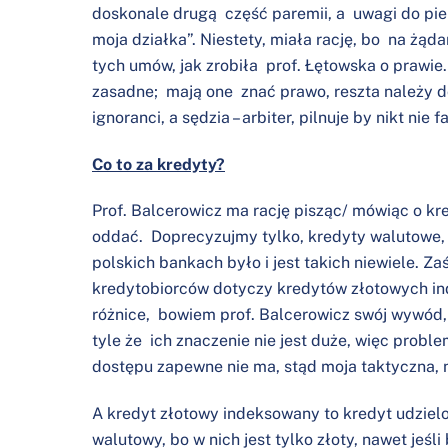
doskonale drugą część paremii, a uwagi do pierw
moja działka”. Niestety, miała rację, bo na żąda
tych umów, jak zrobiła prof. Łętowska o prawi
zasadne; mają one znać prawo, reszta należy do
ignoranci, a sędzia – arbiter, pilnuje by nikt nie
Co to za kredyty?
Prof. Balcerowicz ma rację pisząc/ mówiąc o kr
oddać. Doprecyzujmy tylko, kredyty walutowe, i
polskich bankach było i jest takich niewiele. Za
kredytobiorców dotyczy kredytów złotowych 
różnice, bowiem prof. Balcerowicz swój wywód, 
tyle że ich znaczenie nie jest duże, więc proble
dostępu zapewne nie ma, stąd moja taktyczna, 
A kredyt złotowy indeksowany to kredyt udzielon
walutowy, bo w nich jest tylko złoty, nawet jeśl