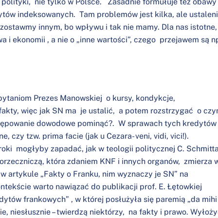
olityki, nie tylko w Polsce. Zasadnie formułuje też obawy
ytów indeksowanych. Tam problemów jest kilka, ale ustalen
 zostawmy innym, bo wpływu i tak nie mamy. Dla nas istotne,
 i ekonomii , a nie o „inne wartości”, czego przejawem są n
ytaniom Prezes Manowskiej o kursy, kondykcje,
 fakty, więc jak SN ma je ustalić, a potem rozstrzygać o cz
postępowanie dowodowe pominąć?. W sprawach tych kredytów
czy tzw. prima facie (jak u Cezara- veni, vidi, vici!).
ki mogłyby zapadać, jak w teologii politycznej C. Schmitta
orzeczniczą, która zdaniem KNF i innych organów, zmierza 
 w artykule „Fakty o Franku, nim wyznaczy je SN” na
tekście warto nawiązać do publikacji prof. E. Łętowkiej
ytów frankowych” , w której posłużyła się paremią „da mihi
ie, niesłusznie – twierdzą niektórzy, na fakty i prawo. Wyłoży