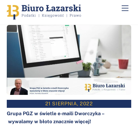
Skip
Men
to
content
21 SIERPNIA, 2022
Grupa PGZ w świetle e-maili Dworczyka –
wywalamy w błoto znacznie więcej!