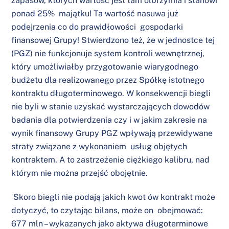
zapasów, których wartość jest tam olbrzymia i stanowi
ponad 25% majątku! Ta wartość nasuwa już
podejrzenia co do prawidłowości gospodarki
finansowej Grupy! Stwierdzono też, że w jednostce tej
(PGZ) nie funkcjonuje system kontroli wewnętrznej,
który umożliwiałby przygotowanie wiarygodnego
budżetu dla realizowanego przez Spółkę istotnego
kontraktu długoterminowego. W konsekwencji biegli
nie byli w stanie uzyskać wystarczających dowodów
badania dla potwierdzenia czy i w jakim zakresie na
wynik finansowy Grupy PGZ wpływają przewidywane
straty związane z wykonaniem usług objętych
kontraktem. A to zastrzeżenie ciężkiego kalibru, nad
którym nie można przejść obojętnie.
Skoro biegli nie podają jakich kwot ów kontrakt może
dotyczyć, to czytając bilans, może on obejmować:
677 mln – wykazanych jako aktywa długoterminowe