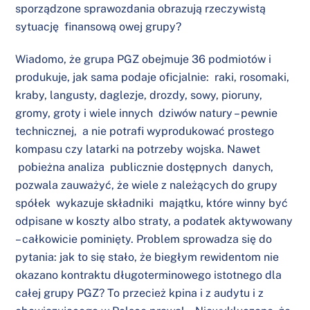
sporządzone sprawozdania obrazują rzeczywistą
sytuację finansową owej grupy?
Wiadomo, że grupa PGZ obejmuje 36 podmiotów i
produkuje, jak sama podaje oficjalnie: raki, rosomaki,
kraby, langusty, daglezje, drozdy, sowy, pioruny,
gromy, groty i wiele innych dziwów natury – pewnie
technicznej, a nie potrafi wyprodukować prostego
kompasu czy latarki na potrzeby wojska. Nawet
pobieżna analiza publicznie dostępnych danych,
pozwala zauważyć, że wiele z należących do grupy
spółek wykazuje składniki majątku, które winny być
odpisane w koszty albo straty, a podatek aktywowany
– całkowicie pominięty. Problem sprowadza się do
pytania: jak to się stało, że biegłym rewidentom nie
okazano kontraktu długoterminowego istotnego dla
całej grupy PGZ? To przecież kpina i z audytu i z