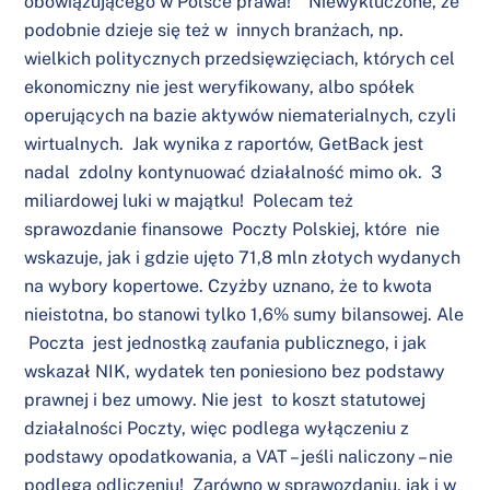
obowiązującego w Polsce prawa! Niewykluczone, że
podobnie dzieje się też w innych branżach, np.
wielkich politycznych przedsięwzięciach, których cel
ekonomiczny nie jest weryfikowany, albo spółek
operujących na bazie aktywów niematerialnych, czyli
wirtualnych. Jak wynika z raportów, GetBack jest
nadal zdolny kontynuować działalność mimo ok. 3
miliardowej luki w majątku! Polecam też
sprawozdanie finansowe Poczty Polskiej, które nie
wskazuje, jak i gdzie ujęto 71,8 mln złotych wydanych
na wybory kopertowe. Czyżby uznano, że to kwota
nieistotna, bo stanowi tylko 1,6% sumy bilansowej. Ale
Poczta jest jednostką zaufania publicznego, i jak
wskazał NIK, wydatek ten poniesiono bez podstawy
prawnej i bez umowy. Nie jest to koszt statutowej
działalności Poczty, więc podlega wyłączeniu z
podstawy opodatkowania, a VAT – jeśli naliczony – nie
podlega odliczeniu! Zarówno w sprawozdaniu, jak i w