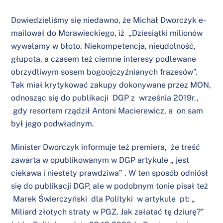
Dowiedzieliśmy się niedawno, że Michał Dworczyk e-
mailował do Morawieckiego, iż „Dziesiątki milionów
wywalamy w błoto. Niekompetencja, nieudolność,
głupota, a czasem też ciemne interesy podlewane
obrzydliwym sosem bogoojczyźnianych frazesów”.
Tak miał krytykować zakupy dokonywane przez MON,
odnosząc się do publikacji DGP z września 2019r.,
gdy resortem rządził Antoni Macierewicz, a on sam
był jego podwładnym.
Minister Dworczyk informuje też premiera, że treść
zawarta w opublikowanym w DGP artykule „ jest
ciekawa i niestety prawdziwa” . W ten sposób odniósł
się do publikacji DGP, ale w podobnym tonie pisał też
Marek Świerczyński dla Polityki w artykule pt: „
Miliard złotych straty w PGZ. Jak załatać tę dziurę?”