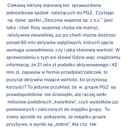
Ciekawą lekturę stanowią też sprawozdania
jednostkowe spółek należących do PGZ. Czytając
np. dane spółki „Stocznia wojenna sp. z o.o.” (jest
taka – choć floty wojennej chyba nie mamy),
relatywnie niewielkiej, już po chwili można dostrzec
ponad 60 mln aktywów wątpliwych, których ujęcie
wymaga uzasadnienia, czy i jaką stanowią wartość. W
sprawozdaniu o tym ani słowa! Gdzie więc znajdziemy
informację, że 21 mln zł podatku aktywowanego i 42
mln zł. zapasów w formie przedpłat/zaliczek, to
pozycje aktywów mające wartość, bo przyniosą
korzyści? To jedynie przykład, że w grupie PGZ są
prawdopodobnie nie dziesiątki, ale raczej setki
milionów podobnych „kwiatków”, czyli wydatków już
poniesionych i zaliczonych do majątku grupy. To
znany sposób na pokazanie, że majątku grupie
przybywa, a wyniki są „dobre”. Ale czy tak