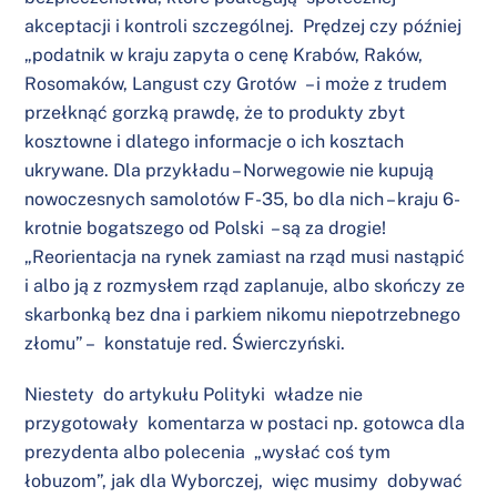
akceptacji i kontroli szczególnej. Prędzej czy później
„podatnik w kraju zapyta o cenę Krabów, Raków,
Rosomaków, Langust czy Grotów – i może z trudem
przełknąć gorzką prawdę, że to produkty zbyt
kosztowne i dlatego informacje o ich kosztach
ukrywane. Dla przykładu – Norwegowie nie kupują
nowoczesnych samolotów F-35, bo dla nich – kraju 6-
krotnie bogatszego od Polski – są za drogie!
„Reorientacja na rynek zamiast na rząd musi nastąpić
i albo ją z rozmysłem rząd zaplanuje, albo skończy ze
skarbonką bez dna i parkiem nikomu niepotrzebnego
złomu” – konstatuje red. Świerczyński.
Niestety do artykułu Polityki władze nie
przygotowały komentarza w postaci np. gotowca dla
prezydenta albo polecenia „wysłać coś tym
łobuzom”, jak dla Wyborczej, więc musimy dobywać