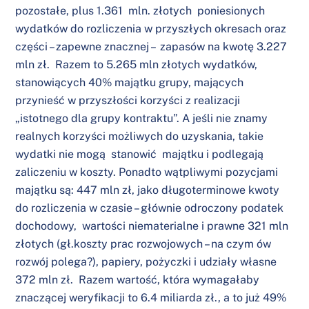
pozostałe, plus 1.361 mln. złotych poniesionych
wydatków do rozliczenia w przyszłych okresach oraz
części – zapewne znacznej – zapasów na kwotę 3.227
mln zł. Razem to 5.265 mln złotych wydatków,
stanowiących 40% majątku grupy, mających
przynieść w przyszłości korzyści z realizacji
„istotnego dla grupy kontraktu”. A jeśli nie znamy
realnych korzyści możliwych do uzyskania, takie
wydatki nie mogą stanowić majątku i podlegają
zaliczeniu w koszty. Ponadto wątpliwymi pozycjami
majątku są: 447 mln zł, jako długoterminowe kwoty
do rozliczenia w czasie – głównie odroczony podatek
dochodowy, wartości niematerialne i prawne 321 mln
złotych (gł.koszty prac rozwojowych – na czym ów
rozwój polega?), papiery, pożyczki i udziały własne
372 mln zł. Razem wartość, która wymagałaby
znaczącej weryfikacji to 6.4 miliarda zł., a to już 49%