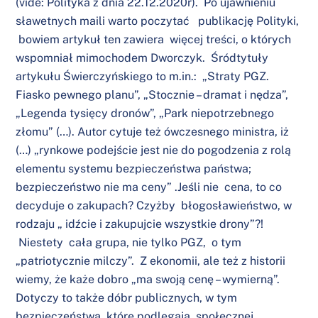
(vide: Polityka z dnia 22.12.2020r). Po ujawnieniu
sławetnych maili warto poczytać publikację Polityki,
bowiem artykuł ten zawiera więcej treści, o których
wspomniał mimochodem Dworczyk. Śródtytuły
artykułu Świerczyńskiego to m.in.: „Straty PGZ.
Fiasko pewnego planu”, „Stocznie – dramat i nędza”,
„Legenda tysięcy dronów”, „Park niepotrzebnego
złomu” (…). Autor cytuje też ówczesnego ministra, iż
(…) „rynkowe podejście jest nie do pogodzenia z rolą
elementu systemu bezpieczeństwa państwa;
bezpieczeństwo nie ma ceny” .Jeśli nie cena, to co
decyduje o zakupach? Czyżby błogosławieństwo, w
rodzaju „ idźcie i zakupujcie wszystkie drony”?!
Niestety cała grupa, nie tylko PGZ, o tym
„patriotycznie milczy”. Z ekonomii, ale też z historii
wiemy, że każe dobro „ma swoją cenę – wymierną”.
Dotyczy to także dóbr publicznych, w tym
bezpieczeństwa, które podlegają społecznej