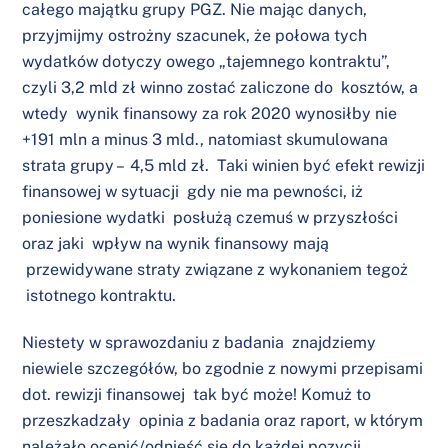
całego majątku grupy PGZ. Nie mając danych,
przyjmijmy ostrożny szacunek, że połowa tych
wydatków dotyczy owego „tajemnego kontraktu”,
czyli 3,2 mld zł winno zostać zaliczone do kosztów, a
wtedy wynik finansowy za rok 2020 wynosiłby nie
+191 mln a minus 3 mld., natomiast skumulowana
strata grupy – 4,5 mld zł. Taki winien być efekt rewizji
finansowej w sytuacji gdy nie ma pewności, iż
poniesione wydatki posłużą czemuś w przyszłości
oraz jaki wpływ na wynik finansowy mają
przewidywane straty związane z wykonaniem tegoż
istotnego kontraktu.
Niestety w sprawozdaniu z badania znajdziemy
niewiele szczegółów, bo zgodnie z nowymi przepisami
dot. rewizji finansowej tak być może! Komuż to
przeszkadzały opinia z badania oraz raport, w którym
należało ocenić/odnieść się do każdej pozycji